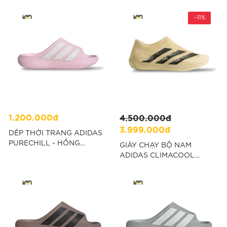
-11%
1.200.000đ
4.500.000đ
3.999.000đ
DÉP THỜI TRANG ADIDAS
PURECHILL - HỒNG
GIÀY CHẠY BỘ NAM
“KI0056”
ADIDAS CLIMACOOL
UNISEX - KEM “KI5233”