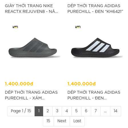
GIÀY THỜI TRANG NIKE
DÉP THỜI TRANG ADIDAS
REACTX REJUVEN8 - NÂU
PURECHILL - ĐEN “KH6421”
“HV5060-200”
1.400.000đ
1.400.000đ
DÉP THỜI TRANG ADIDAS
DÉP THỜI TRANG ADIDAS
PURECHILL - XÁM
PURECHILL - ĐEN
“KH6419”
“KH6414”
Page 1 / 15
1
2
3
4
5
6
7
...
14
15
Next
Last