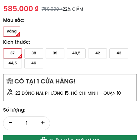
585.000 ₫
750.000 ₫
22% GIẢM
Màu sắc:
Vàng
Kích thước:
37
38
39
40,5
42
43
44,5
46
CÓ TẠI
1
CỬA HÀNG!
22 ĐỒNG NAI, PHƯỜNG 15, HỒ CHÍ MINH - QUẬN 10
Số lượng:
-
+