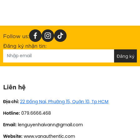
Follow us:
Đăng ký nhận tin:
Liên hệ
Địa chỉ:
22 Đồng Nai, Phường 15, Quận 10, Tp HCM
Hotline:
079.6666.468
Email:
lenguyenhaivann@gmail.com
Website:
www.vanauthentic.com