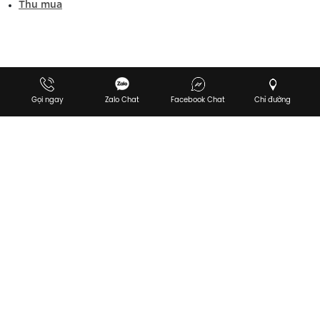
Thu mua
Gọi ngay
Zalo Chat
Facebook Chat
Chỉ đường
Copyright ©
VAN - AUTHENTIC
. Designed by
Nina.vn