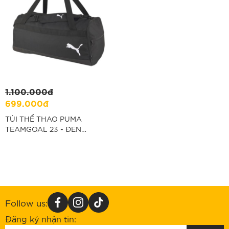
1.100.000đ
699.000đ
TÚI THỂ THAO PUMA
TEAMGOAL 23 - ĐEN
“076859-03”
Follow us:
Đăng ký nhận tin: