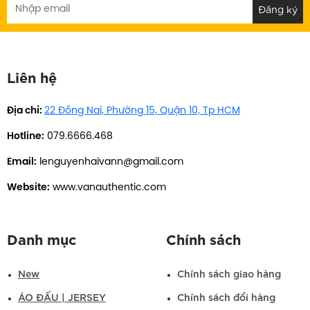
Liên hệ
Địa chỉ:
22 Đồng Nai, Phường 15, Quận 10, Tp HCM
Hotline:
079.6666.468
Email:
lenguyenhaivann@gmail.com
Website:
www.vanauthentic.com
Danh mục
Chính sách
New
Chính sách giao hàng
ÁO ĐẤU | JERSEY
Chính sách đổi hàng