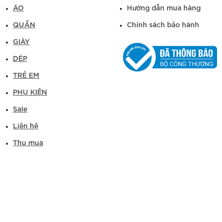
ÁO
Hướng dẫn mua hàng
QUẦN
Chính sách bảo hành
GIÀY
DÉP
TRẺ EM
PHỤ KIỆN
Sale
Liên hệ
Thu mua