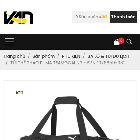
0
Sản phẩm/
0đ
Thanh toán
0
Trang chủ
Sản phẩm
PHỤ KIỆN
BA LÔ & TÚI DU LỊCH
TÚI THỂ THAO PUMA TEAMGOAL 23 - ĐEN “076859-03”