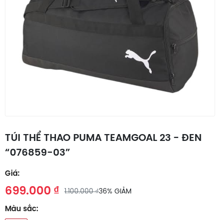
TÚI THỂ THAO PUMA TEAMGOAL 23 - ĐEN
“076859-03”
Giá:
699.000 ₫
1.100.000 ₫
36% GIẢM
Màu sắc: