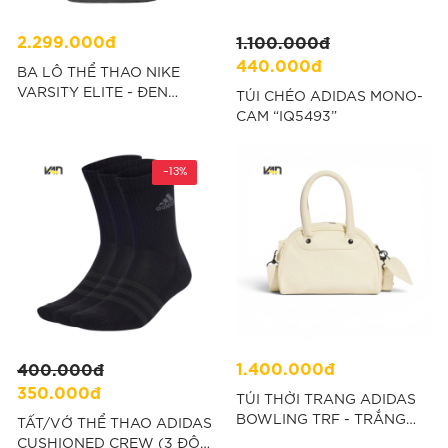
2.299.000đ
1.100.000đ
440.000đ
BA LÔ THỂ THAO NIKE
VARSITY ELITE - ĐEN
TÚI CHÉO ADIDAS MONO-
“HM9965-010”
CAM “IQ5493”
-13%
1.400.000đ
400.000đ
350.000đ
TÚI THỜI TRANG ADIDAS
BOWLING TRF - TRẮNG
TẤT/VỚ THỂ THAO ADIDAS
"KW7372"
CUSHIONED CREW (3 ĐÔI)