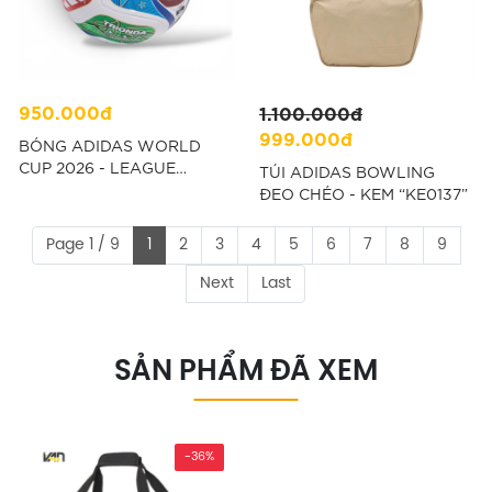
950.000đ
1.100.000đ
999.000đ
BÓNG ADIDAS WORLD
CUP 2026 - LEAGUE
TÚI ADIDAS BOWLING
VERSION "JD8045"
ĐEO CHÉO - KEM “KE0137”
Page 1 / 9
1
2
3
4
5
6
7
8
9
Next
Last
SẢN PHẨM ĐÃ XEM
-36%