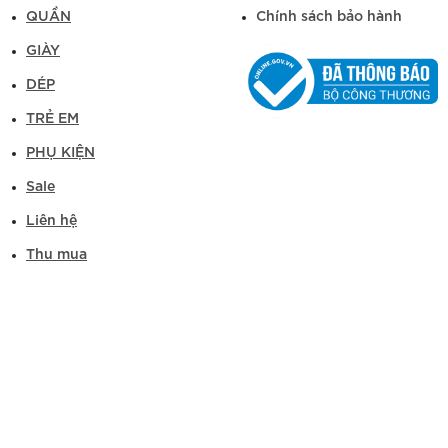
QUẦN
Chính sách bảo hành
GIÀY
DÉP
TRẺ EM
PHỤ KIỆN
Sale
Liên hệ
Thu mua