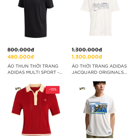
800.000đ
1.300.000đ
480.000đ
1.300.000đ
ÁO THUN THỜI TRANG
ÁO THỜI TRANG ADIDAS
ADIDAS MULTI SPORT -
JACQUARD ORIGINALS
ĐEN "GP4307"
FOOTBALL JERSEY -
TRẮNG “KR7221”
-10%