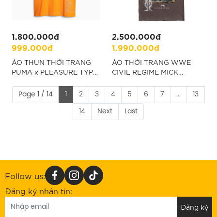
1.800.000đ
2.500.000đ
999.000đ
1.990.000đ
ÁO THUN THỜI TRANG
ÁO THỜI TRANG WWE
PUMA x PLEASURE TYPO
CIVIL REGIME MICK
"620878-73"
FOLEY CACTUS JACK -
NÂU
Page 1 / 14
1
2
3
4
5
6
7
...
13
14
Next
Last
Follow us:
Đăng ký nhận tin: