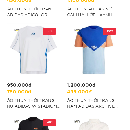
ÁO THUN THỜI TRANG
ÁO THUN ADIDAS NỮ
ADIDAS ADICOLOR
CALI HAI LỚP - XANH -
CLASSICS - ĐEN
“KW4527”
“H06442”
-21%
-58%
950.000đ
1.200.000đ
750.000đ
499.000đ
ÁO THUN THỜI TRANG
ÁO THUN THỜI TRANG
NỮ ADIDAS W STADIUM -
NAM ADIDAS ARCHIVE
TRẮNG “KB4967”
SEASONAL ADICOLOR -
XANH "IB3143"
-40%