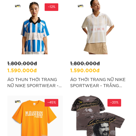
"II4366-010
-12%
1.800.000đ
1.800.000đ
1.590.000đ
1.590.000đ
ÁO THUN THỜI TRANG
ÁO THỜI TRANG NỮ NIKE
NỮ NIKE SPORTWEAR -
SPORTWEAR - TRẮNG
XANH "IO0914-435"
"IQ0914-103"
-45%
-20%