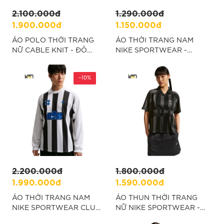
2.100.000đ
1.290.000đ
1.900.000đ
1.150.000đ
ÁO POLO THỜI TRANG
ÁO THỜI TRANG NAM
NỮ CABLE KNIT - ĐỎ
NIKE SPORTWEAR -
“KR7060”
TRẮNG "IR5775-133"
-10%
2.200.000đ
1.800.000đ
1.990.000đ
1.590.000đ
ÁO THỜI TRANG NAM
ÁO THUN THỜI TRANG
NIKE SPORTWEAR CLUB
NỮ NIKE SPORTWEAR -
GOALIE TOP - TRẮNG
ĐEN "IO0914-010"