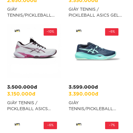
GIÀY
GIÀY TENNIS /
TENNIS/PICKLEBALL
PICKLEBALL ASICS GEL
ASIC GEL CHALLENGER
RESOLUTION X PADEL -
15 PADEL - TRẮNG
XANH "1041A492-300"
“1041A555-100”
-10%
-6%
3.500.000đ
3.599.000đ
3.150.000đ
3.390.000đ
GIÀY TENNIS /
GIÀY
PICKLEBALL ASICS
TENNIS/PICKLEBALL
SOLUTION SPEED FF 4 -
ASICS GEL-RESOLUTION
TRẮNG "1042A307-102"
X NIGHT
-6%
SKY/ILLUMINATE MINT -
-7%
XANH “1041A481-404”