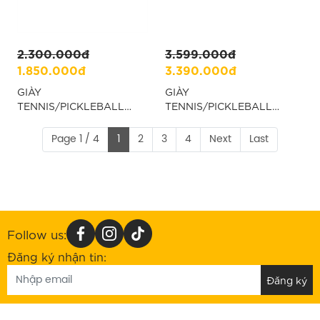
2.300.000đ
3.599.000đ
1.850.000đ
3.390.000đ
GIÀY
GIÀY
TENNIS/PICKLEBALL
TENNIS/PICKLEBALL
NAM ASICS GEL
ASICS GEL RESOLUTION
DEDICATE 8 - XANH
X - XANH “1041A481-402”
Page 1 / 4
1
2
3
4
Next
Last
“1041A409-401”
Follow us:
Đăng ký nhận tin: