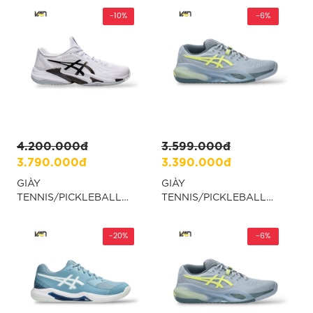
RESOLUTION X
FF 4 - TRẮNG “1042A307-
WHITE/DARK
-10%
101”
-6%
AUBERGINE - TRẮNG
“1041A481-104”
4.200.000đ
3.599.000đ
3.790.000đ
3.390.000đ
GIÀY
GIÀY
TENNIS/PICKLEBALL
TENNIS/PICKLEBALL
ASICS COURT FF3 -
ASICS GEL RESOLUTION
TRẮNG “1041A370-100”
X WIDE - XANH
-20%
“1041A487-402”
-6%