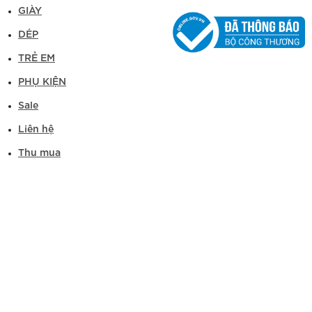
GIÀY
DÉP
TRẺ EM
PHỤ KIỆN
Sale
Liên hệ
Thu mua