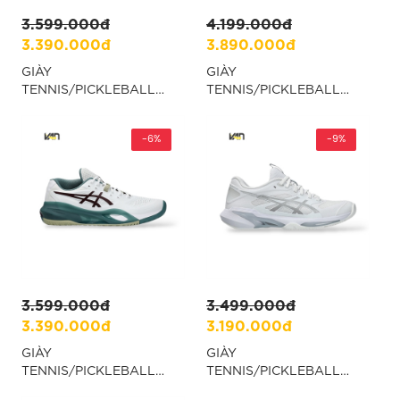
3.599.000đ
4.199.000đ
3.390.000đ
3.890.000đ
GIÀY
GIÀY
TENNIS/PICKLEBALL
TENNIS/PICKLEBALL
ASICS GEL-RESOLUTION
ASICS FF3
X LIGHT BLUE/OASIS
WHITE/FOGGY TEAL -
GREEN - XANH
-6%
TRẮNG “1041A370-107”
-9%
“1042A279-402”
3.599.000đ
3.499.000đ
3.390.000đ
3.190.000đ
GIÀY
GIÀY
TENNIS/PICKLEBALL
TENNIS/PICKLEBALL
ASICS GEL -
ASICS SOLUTION SPEED