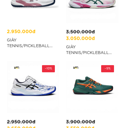
2.950.000đ
3.500.000đ
3.050.000đ
GIÀY
TENNIS/PICKLEBALL
GIÀY
ASICS GEL-CHALLENGER
TENNIS/PICKLEBALL
15 - HỒNG “1042A294-
ASICS SONIC SMASH FF -
105”
TRẮNG “1042A311-101”
-10%
-9%
2.950.000đ
3.900.000đ
2.650.000đ
3.550.000đ