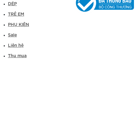
DÉP
TRẺ EM
PHỤ KIỆN
Sale
Liên hệ
Thu mua