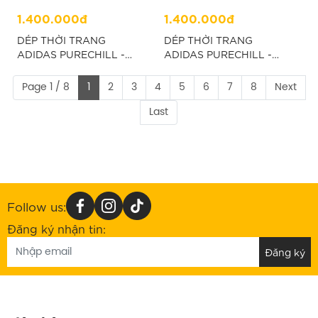
1.400.000đ
1.400.000đ
DÉP THỜI TRANG
DÉP THỜI TRANG
ADIDAS PURECHILL -
ADIDAS PURECHILL -
TRẮNG “KI0054”
ĐEN “KI0055”
Page 1 / 8
1
2
3
4
5
6
7
8
Next
Last
Follow us:
Đăng ký nhận tin: