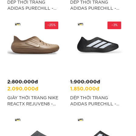
DÉP THỜI TRANG
DÉP THỜI TRANG
ADIDAS PURECHILL -
ADIDAS PURECHILL -
NÂU “KH6415”
XÁM “KI0059”
-25%
-3%
2.800.000đ
1.900.000đ
2.090.000đ
1.850.000đ
GIÀY THỜI TRANG NIKE
DÉP THỜI TRANG
REACTX REJUVEN8 -
ADIDAS PURECHILL -
NÂU “HV5060-200”
ĐEN “KH6421”