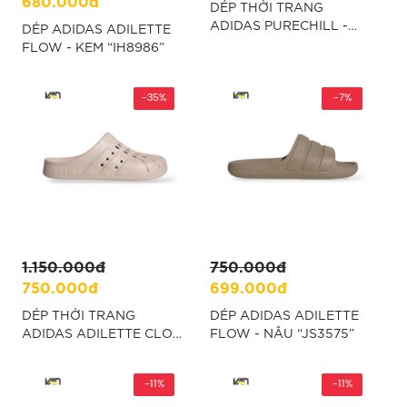
680.000đ
DÉP THỜI TRANG
ADIDAS PURECHILL -
DÉP ADIDAS ADILETTE
KEM “KH6417”
FLOW - KEM “IH8986”
-35%
-7%
1.150.000đ
750.000đ
750.000đ
699.000đ
DÉP THỜI TRANG
DÉP ADIDAS ADILETTE
ADIDAS ADILETTE CLOG
FLOW - NÂU “JS3575”
- KEM “JI2242”
-11%
-11%