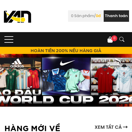
0
Sản phẩm/
0đ
Thanh toán
0
HOÀN TIỀN 200% NẾU HÀNG GIẢ
HÀNG MỚI VỀ
XEM TẤT CẢ