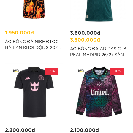
1.950.000đ
3.600.000đ
3.300.000đ
ÁO BÓNG ĐÁ NIKE ĐTQG
HÀ LAN KHỞI ĐỘNG 2026
ÁO BÓNG ĐÁ ADIDAS CLB
FAN VERSION - CAM
REAL MADRID 26/27 SÂN
“IH1678-010
KHÁCH PLAYER VERSION -
"JZ7219"
-9%
-10%
2.200.000đ
2.100.000đ