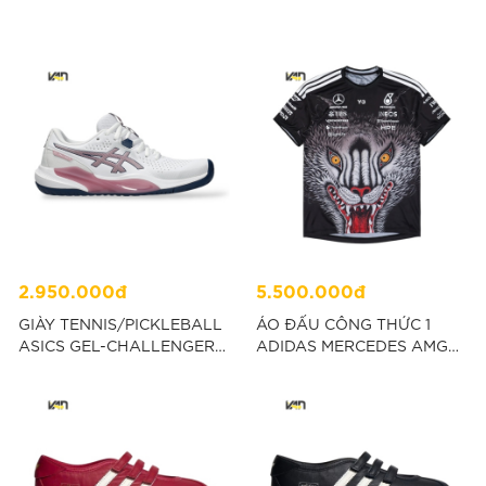
2.950.000đ
5.500.000đ
GIÀY TENNIS/PICKLEBALL
ÁO ĐẤU CÔNG THỨC 1
ASICS GEL-CHALLENGER
ADIDAS MERCEDES AMG
15 - HỒNG “1042A294-105”
PETRONAS Y3 - ĐEN
“KT2226”