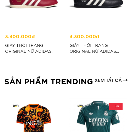
3.300.000đ
3.300.000đ
GIÀY THỜI TRANG
GIÀY THỜI TRANG
ORIGINAL NỮ ADIDAS
ORIGINAL NỮ ADIDAS
ANFU MARY JANE - ĐỎ
ANFU MARY JANE - ĐEN
“KH6224”
“KH7638”
SẢN PHẨM TRENDING
XEM TẤT CẢ
-8%