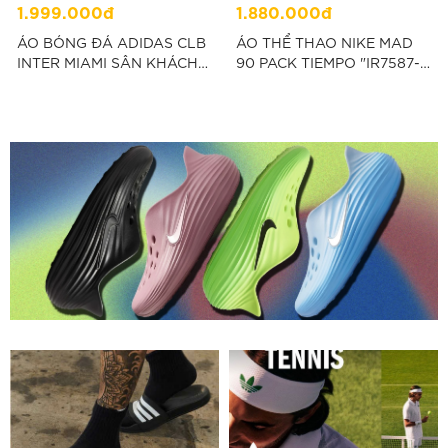
1.999.000đ
1.880.000đ
ÁO BÓNG ĐÁ ADIDAS CLB
ÁO THỂ THAO NIKE MAD
INTER MIAMI SÂN KHÁCH
90 PACK TIEMPO "IR7587-
26/27 FAN VERSION - ĐEN
010"
"JL8487"