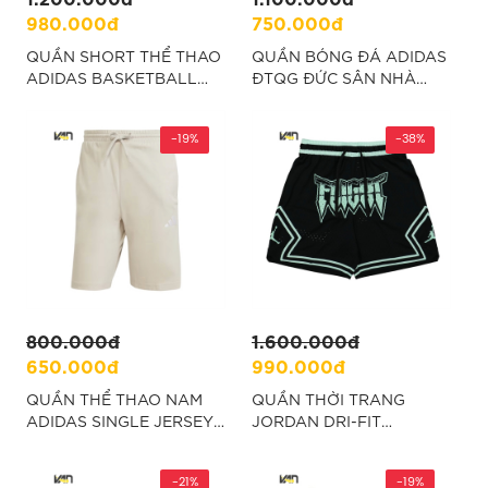
980.000đ
750.000đ
QUẦN SHORT THỂ THAO
QUẦN BÓNG ĐÁ ADIDAS
ADIDAS BASKETBALL
ĐTQG ĐỨC SÂN NHÀ
CRAZY LITE - XANH
2026 - ĐEN "JN2073"
"JV6912"
-19%
-38%
800.000đ
1.600.000đ
650.000đ
990.000đ
QUẦN THỂ THAO NAM
QUẦN THỜI TRANG
ADIDAS SINGLE JERSEY
JORDAN DRI-FIT
3 SỌC ESSENTIALS 10
DIAMOND - ĐEN
INCH - BE “JE6413”
“FN5869-010”
-21%
-19%