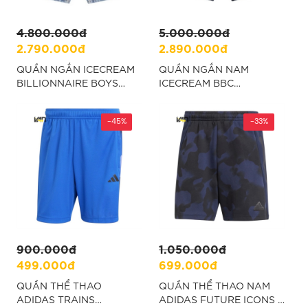
4.800.000đ
5.000.000đ
2.790.000đ
2.890.000đ
QUẦN NGẮN ICECREAM
QUẦN NGẮN NAM
BILLIONNAIRE BOYS
ICECREAM BBC
CLUB FADED ARCH
HOUNDSTOOTH
LOGO DENIM - XANH
RUNNING DOG - XANH
-45%
-33%
900.000đ
1.050.000đ
499.000đ
699.000đ
QUẦN THỂ THAO
QUẦN THỂ THAO NAM
ADIDAS TRAINS
ADIDAS FUTURE ICONS -