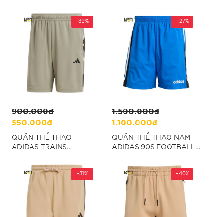
ESSENTIAL - XANH
XANH “IV5205”
“IW8508”
-39%
-27%
900.000đ
1.500.000đ
550.000đ
1.100.000đ
QUẦN THỂ THAO
QUẦN THỂ THAO NAM
ADIDAS TRAINS
ADIDAS 90S FOOTBALL -
ESSENTIAL - XANH
XANH “JX3076”
“IW8506”
-31%
-40%