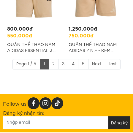
800.000đ
1.250.000đ
550.000đ
750.000đ
QUẦN THỂ THAO NAM
QUẦN THỂ THAO NAM
ADIDAS ESSENTIAL 3
ADIDAS Z.N.E - KEM
STRIPES - NÂU “JC0726”
“JW4744”
Page 1 / 5
1
2
3
4
5
Next
Last
Follow us:
Đăng ký nhận tin: