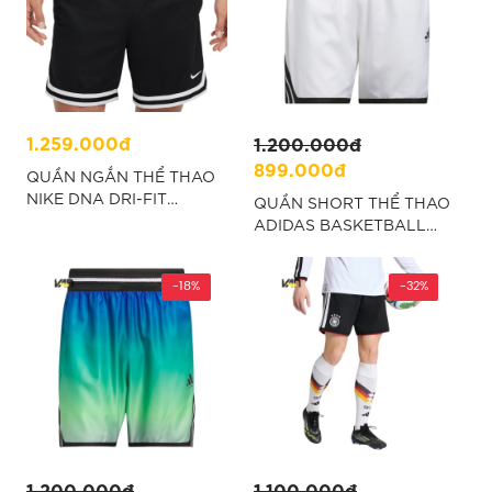
1.259.000đ
1.200.000đ
899.000đ
QUẦN NGẮN THỂ THAO
NIKE DNA DRI-FIT
QUẦN SHORT THỂ THAO
BASKETBALL 6INCH -
ADIDAS BASKETBALL
ĐEN “FV4934-010”
CRAZY LITE - TRẮNG
"JN0320"
-18%
-32%
1.200.000đ
1.100.000đ