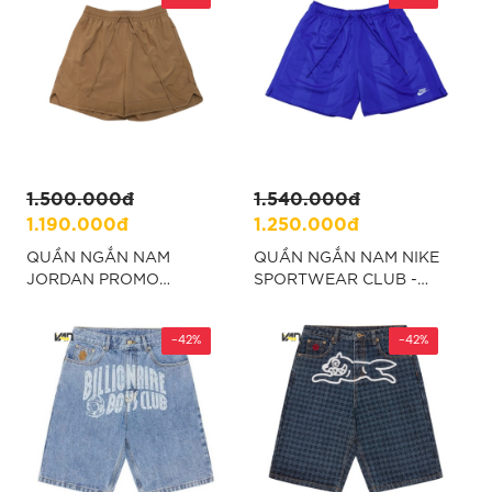
1.500.000đ
1.540.000đ
1.190.000đ
1.250.000đ
QUẦN NGẮN NAM
QUẦN NGẮN NAM NIKE
JORDAN PROMO
SPORTWEAR CLUB -
BASKETBALL - NÂU
XANH “II4374-480”
“FQ2989-223”
-42%
-42%