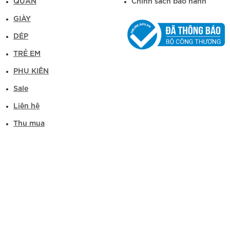
QUẦN
Chính sách bảo hành
GIÀY
DÉP
TRẺ EM
PHỤ KIỆN
Sale
Liên hệ
Thu mua