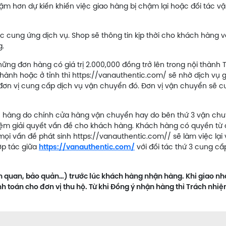
m hơn dự kiến khiến việc giao hàng bị chậm lại hoặc đối tác v
c cung ứng dịch vụ. Shop sẽ thông tin kịp thời cho khách hàng v
g.
ững đơn hàng có giá trị 2.000,000 đồng trở lên trong nội thành
thành hoặc ở tỉnh thì https://vanauthentic.com/ sẽ nhờ dịch vụ 
 đơn vị cung cấp dịch vụ vận chuyển đó. Đơn vị vận chuyển sẽ 
ơn hàng do chính cửa hàng vận chuyển hay do bên thứ 3 vận ch
hiệm giải quyết vấn đề cho khách hàng. Khách hàng có quyền từ
mọi vấn đề phát sinh https://vanauthentic.com// sẽ làm việc lại 
ợp tác giữa
https://vanauthentic.com/
với đối tác thứ 3 cung cấ
ên quan, bảo quản…) trước lúc khách hàng nhận hàng. Khi giao n
 toán cho đơn vị thu hộ. Từ khi Đồng ý nhận hàng thì Trách nhiệ