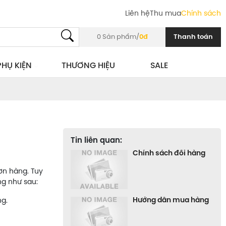
Liên hệ
Thu mua
Chính sách
0
Sản phẩm/
0đ
Thanh toán
PHỤ KIỆN
THƯƠNG HIỆU
SALE
Tin liên quan:
Chính sách đổi hàng
ơn hàng. Tuy
ng như sau:
Hướng dẫn mua hàng
ng.