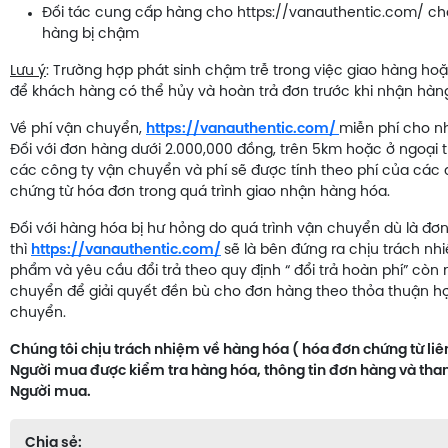
Đối tác cung cấp hàng cho https://vanauthentic.com/ chậ
hàng bị chậm
Lưu ý
: Trường hợp phát sinh chậm trễ trong việc giao hàng hoặ
để khách hàng có thể hủy và hoàn trả đơn trước khi nhận hàn
Về phí vận chuyển,
https://vanauthentic.com/
miễn phí cho nh
Đối với đơn hàng dưới 2.000,000 đồng, trên 5km hoặc ở ngoại 
các công ty vận chuyển và phí sẽ được tính theo phí của các
chứng từ hóa đơn trong quá trình giao nhận hàng hóa.
Đối với hàng hóa bị hư hỏng do quá trình vận chuyển dù là đ
thì
https://vanauthentic.com/
sẽ là bên đứng ra chịu trách n
phẩm và yêu cầu đổi trả theo quy định “ đổi trả hoàn phí” còn 
chuyển để giải quyết đền bù cho đơn hàng theo thỏa thuận h
chuyển.
Chúng tôi chịu trách nhiệm về hàng hóa ( hóa đơn chứng từ li
Người mua được kiểm tra hàng hóa, thông tin đơn hàng và thanh
Người mua.
Chia sẻ: