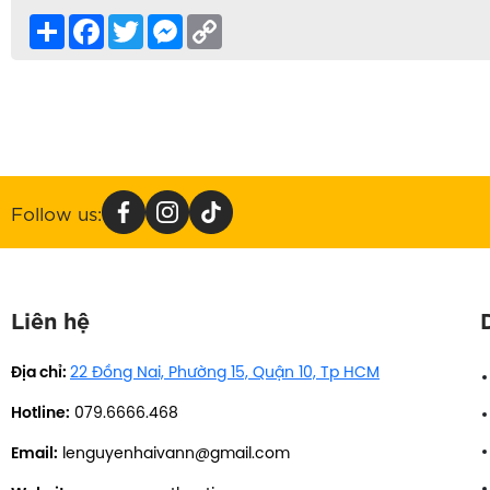
Share
Facebook
Twitter
Messenger
Copy
Link
Follow us:
Liên hệ
Địa chỉ:
22 Đồng Nai, Phường 15, Quận 10, Tp HCM
Hotline:
079.6666.468
Email:
lenguyenhaivann@gmail.com