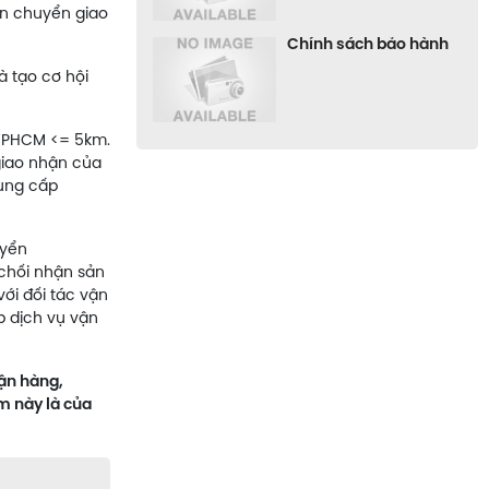
ận chuyển giao
Chính sách bảo hành
à tạo cơ hội
 TPHCM <= 5km.
giao nhận của
cung cấp
uyển
 chối nhận sản
với đối tác vận
p dịch vụ vận
hận hàng,
m này là của