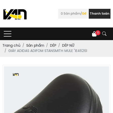
0
Sản phẩm/
0đ
Thanh toán
0
Trang chủ
Sản phẩm
DÉP
DÉP NỮ
GIÀY ADIDAS ADIFOM STANSMITH MULE "IE4626l