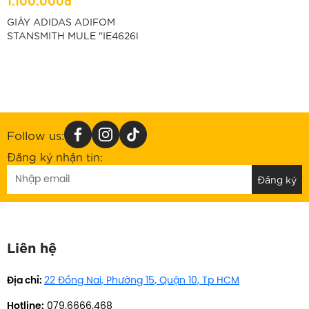
1.100.000đ
GIÀY ADIDAS ADIFOM
STANSMITH MULE "IE4626l
Follow us:
Đăng ký nhận tin:
Liên hệ
Địa chỉ:
22 Đồng Nai, Phường 15, Quận 10, Tp HCM
Hotline:
079.6666.468