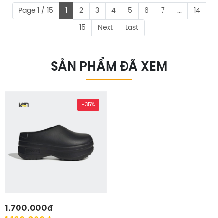
Page 1 / 15
1
2
3
4
5
6
7
...
14
15
Next
Last
SẢN PHẨM ĐÃ XEM
-35%
1.700.000đ