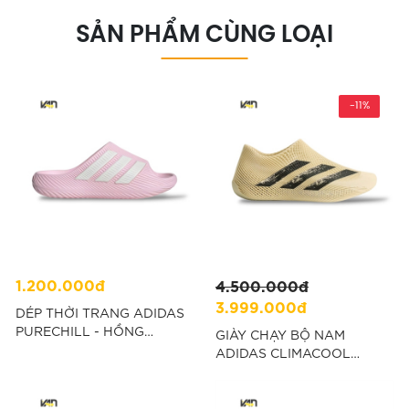
SẢN PHẨM CÙNG LOẠI
-11%
1.200.000đ
4.500.000đ
3.999.000đ
DÉP THỜI TRANG ADIDAS
PURECHILL - HỒNG
GIÀY CHẠY BỘ NAM
“KI0056”
ADIDAS CLIMACOOL
UNISEX - KEM “KI5233”