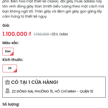
phố. Biến hóa một thiết kế classic, đôi giày mule adidas này
tôn vinh dòng giày Stan Smith biểu tượng theo một cách mà
bạn không ngờ tới. Thân giày và đệm gót giày gọn gàng lấy
cảm hứng từ thiết kế nguy
Giá:
1.100.000 ₫
1.700.000 ₫
35% GIẢM
Màu sắc:
Đen
Kích thước:
39
CÓ TẠI
1
CỬA HÀNG!
22 ĐỒNG NAI, PHƯỜNG 15, HỒ CHÍ MINH - QUẬN 10
Số lượng: