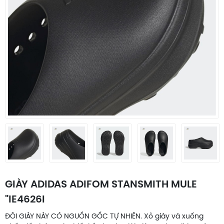
GIÀY ADIDAS ADIFOM STANSMITH MULE
"IE4626l
ĐÔI GIÀY NÀY CÓ NGUỒN GỐC TỰ NHIÊN. Xỏ giày và xuống