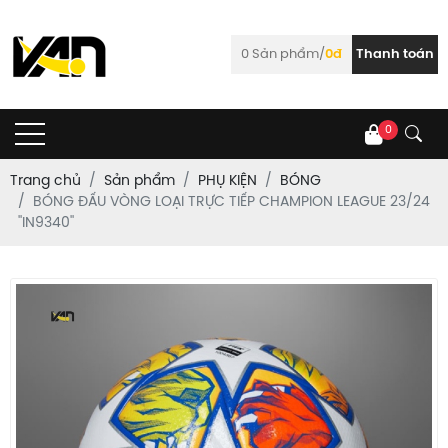
0
Sản phẩm/
0đ
Thanh toán
0
Trang chủ
Sản phẩm
PHỤ KIỆN
BÓNG
BÓNG ĐẤU VÒNG LOẠI TRỰC TIẾP CHAMPION LEAGUE 23/24
''IN9340''