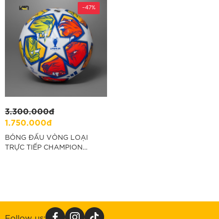
-47%
3.300.000đ
1.750.000đ
BÓNG ĐẤU VÒNG LOẠI
TRỰC TIẾP CHAMPION
LEAGUE 23/24 ''IN9340''
Follow us: