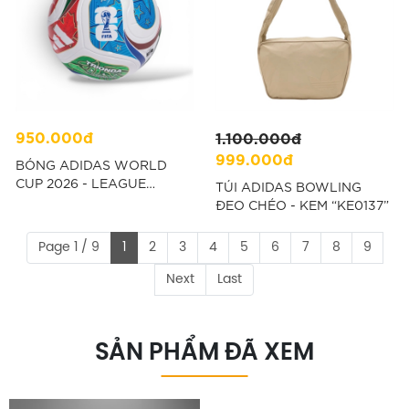
950.000đ
1.100.000đ
999.000đ
BÓNG ADIDAS WORLD
CUP 2026 - LEAGUE
TÚI ADIDAS BOWLING
VERSION "JD8045"
ĐEO CHÉO - KEM “KE0137”
Page 1 / 9
1
2
3
4
5
6
7
8
9
Next
Last
SẢN PHẨM ĐÃ XEM