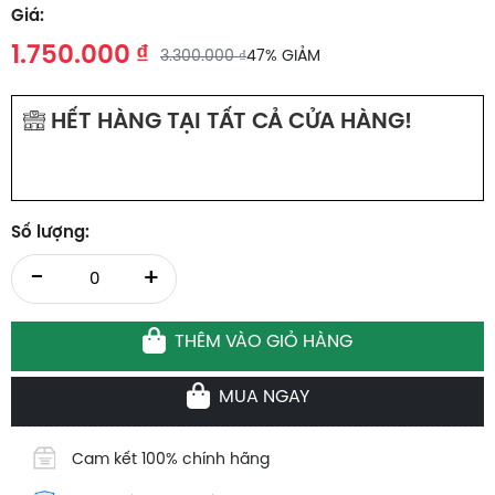
Giá:
1.750.000 ₫
3.300.000 ₫
47% GIẢM
HẾT HÀNG TẠI TẤT CẢ CỬA HÀNG!
0
Số lượng:
-
+
THÊM VÀO GIỎ HÀNG
MUA NGAY
Cam kết 100% chính hãng