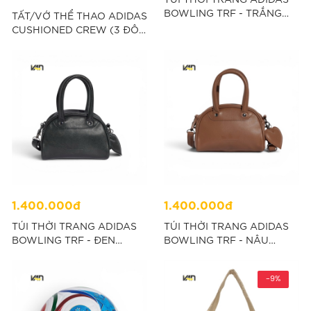
BOWLING TRF - TRẮNG
TẤT/VỚ THỂ THAO ADIDAS
"KW7372"
CUSHIONED CREW (3 ĐÔI)
- ĐEN “IA3950”
1.400.000đ
1.400.000đ
TÚI THỜI TRANG ADIDAS
TÚI THỜI TRANG ADIDAS
BOWLING TRF - ĐEN
BOWLING TRF - NÂU
"KW7370"
"KW7371"
-9%