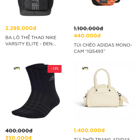
2.299.000đ
1.100.000đ
440.000đ
BA LÔ THỂ THAO NIKE
VARSITY ELITE - ĐEN
TÚI CHÉO ADIDAS MONO-
“HM9965-010”
CAM “IQ5493”
-13%
1.400.000đ
400.000đ
350.000đ
TÚI THỜI TRANG ADIDAS