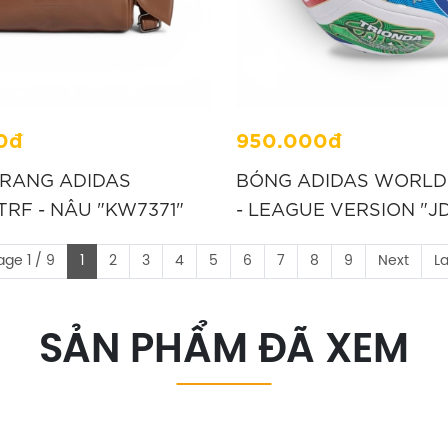
0đ
950.000đ
TRANG ADIDAS
BÓNG ADIDAS WORLD
RF - NÂU "KW7371"
- LEAGUE VERSION "J
age 1 / 9
1
2
3
4
5
6
7
8
9
Next
La
SẢN PHẨM ĐÃ XEM