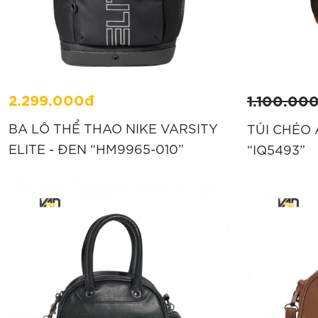
2.299.000đ
1.100.00
BA LÔ THỂ THAO NIKE VARSITY
TÚI CHÉO
ELITE - ĐEN “HM9965-010”
“IQ5493”