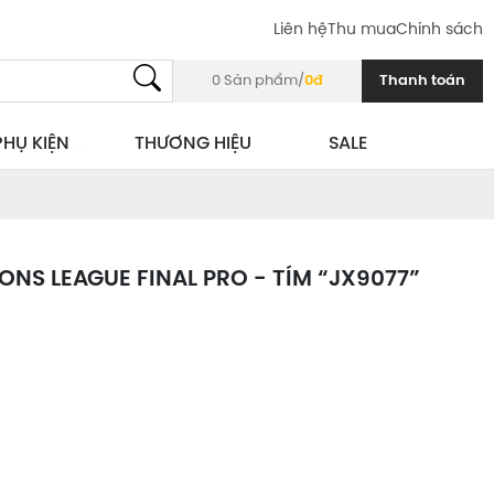
Liên hệ
Thu mua
Chính sách
0
Sản phẩm/
0đ
Thanh toán
PHỤ KIỆN
THƯƠNG HIỆU
SALE
NS LEAGUE FINAL PRO - TÍM “JX9077”