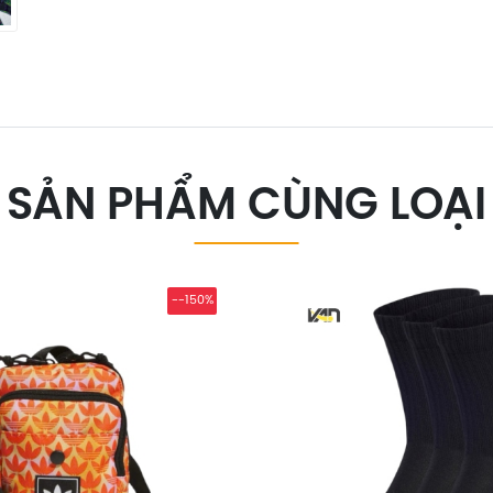
SẢN PHẨM CÙNG LOẠI
--150%