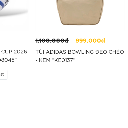
1.100.000đ
999.000đ
 CUP 2026
TÚI ADIDAS BOWLING ĐEO CHÉO
D8045"
- KEM “KE0137”
st