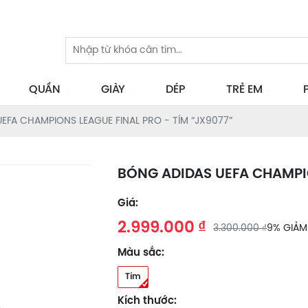
QUẦN
GIÀY
DÉP
TRẺ EM
EFA CHAMPIONS LEAGUE FINAL PRO - TÍM “JX9077”
BÓNG ADIDAS UEFA CHAMPIO
Giá:
2.999.000 ₫
3.300.000 ₫
9% GIẢM
Màu sắc:
Tím
Kích thước: