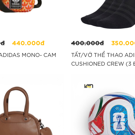
0đ
440.000đ
400.000đ
350.00
 ADIDAS MONO- CAM
TẤT/VỚ THỂ THAO AD
CUSHIONED CREW (3 Đ
“IA3950”