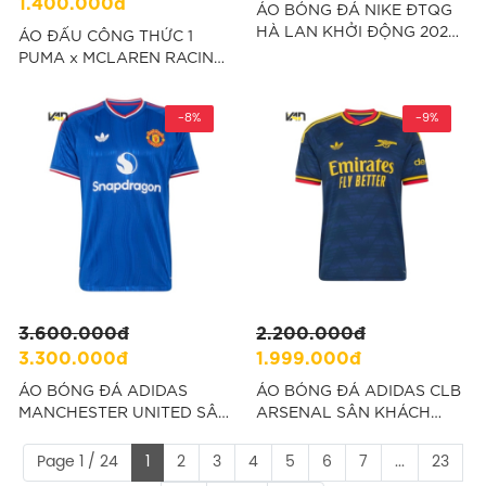
1.400.000đ
ÁO BÓNG ĐÁ NIKE ĐTQG
HÀ LAN KHỞI ĐỘNG 2026
ÁO ĐẤU CÔNG THỨC 1
FAN VERSION - CAM
PUMA x MCLAREN RACING
“IH1678-010
1000th GRAND PIX - ĐEN
“713958 01”
-8%
-9%
3.600.000đ
2.200.000đ
3.300.000đ
1.999.000đ
ÁO BÓNG ĐÁ ADIDAS
ÁO BÓNG ĐÁ ADIDAS CLB
MANCHESTER UNITED SÂN
ARSENAL SÂN KHÁCH
KHÁCH 26/27 PLAYER
26/27 FAN VERSION-
VERSION - XANH
XANH “JZ3160”
Page 1 / 24
1
2
3
4
5
6
7
...
23
“KA6864”