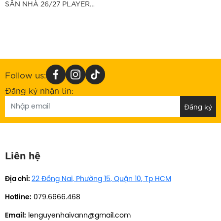
SÂN NHÀ 26/27 PLAYER
VERSION - XANH “II2749-
453”
Follow us:
Đăng ký nhận tin:
Liên hệ
Địa chỉ:
22 Đồng Nai, Phường 15, Quận 10, Tp HCM
Hotline:
079.6666.468
Email:
lenguyenhaivann@gmail.com