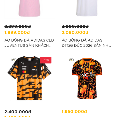
2.200.000đ
3.000.000đ
1.999.000đ
2.090.000đ
ÁO BÓNG ĐÁ ADIDAS CLB
ÁO BÓNG ĐÁ ADIDAS
JUVENTUS SÂN KHÁCH
ĐTQG ĐỨC 2026 SÂN NHÀ
26/27 FAN VERSION -
PLAYER VERSION - TRẮNG
HỒNG “KR4647”
“JN2066”
-42%
1.950.000đ
2.400.000đ