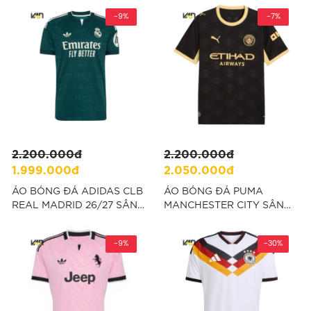
-9%
-7%
2.200.000đ
2.200.000đ
1.999.000đ
2.050.000đ
ÁO BÓNG ĐÁ ADIDAS CLB
ÁO BÓNG ĐÁ PUMA
REAL MADRID 26/27 SÂN
MANCHESTER CITY SÂN
KHÁCH FAN VERSION -
KHÁCH 26/27 FAN
"JZ7205"
VERSION - ĐEN “784339-
-9%
03”
-30%