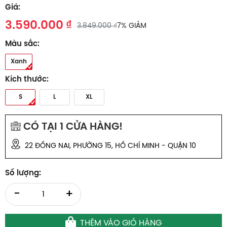
Giá:
3.590.000 ₫
3.849.000 ₫
7% GIẢM
Màu sắc:
Xanh
Kích thước:
S
L
XL
CÓ TẠI
1
CỬA HÀNG!
22 ĐỒNG NAI, PHƯỜNG 15, HỒ CHÍ MINH - QUẬN 10
Số lượng:
-
+
THÊM VÀO GIỎ HÀNG