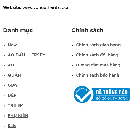
Website:
www.vanauthentic.com
Danh mục
Chính sách
New
Chính sách giao hàng
ÁO ĐẤU | JERSEY
Chính sách đổi hàng
ÁO
Hướng dẫn mua hàng
QUẦN
Chính sách bảo hành
GIÀY
DÉP
TRẺ EM
PHỤ KIỆN
Sale