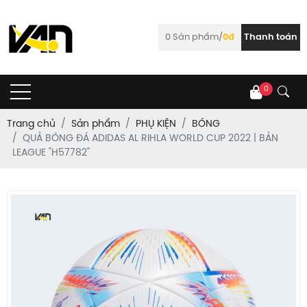
0
Sản phẩm/
0đ
Thanh toán
0
Trang chủ
Sản phẩm
PHỤ KIỆN
BÓNG
QUẢ BÓNG ĐÁ ADIDAS AL RIHLA WORLD CUP 2022 | BẢN
LEAGUE "H57782"