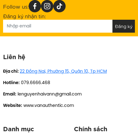
Follow us:
Đăng ký nhận tin:
Liên hệ
Địa chỉ:
22 Đồng Nai, Phường 15, Quận 10, Tp HCM
Hotline:
079.6666.468
Email:
lenguyenhaivann@gmail.com
Website:
www.vanauthentic.com
Danh mục
Chính sách