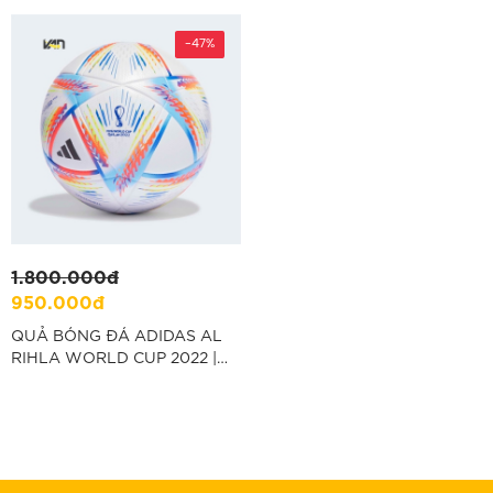
-47%
1.800.000đ
950.000đ
QUẢ BÓNG ĐÁ ADIDAS AL
RIHLA WORLD CUP 2022 |
BẢN LEAGUE "H57782"