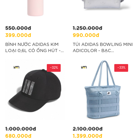
550.000đ
1.250.000đ
399.000đ
990.000đ
BÌNH NƯỚC ADIDAS KIM
TÚI ADIDAS BOWLING MINI
LOẠI 0,6L CÓ ỐNG HÚT -
ADICOLOR - BẠC
HỒNG “KC6411”
“JW0050”
-32%
-33%
1.000.000đ
2.100.000đ
680.000đ
1.399.000đ