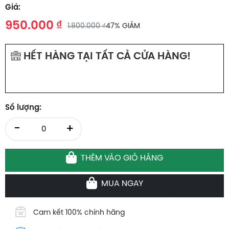
Giá:
950.000 ₫
1.800.000 ₫
47% GIẢM
HẾT HÀNG TẠI TẤT CẢ CỬA HÀNG!
0
Số lượng:
-
+
THÊM VÀO GIỎ HÀNG
MUA NGAY
Cam kết 100% chính hãng