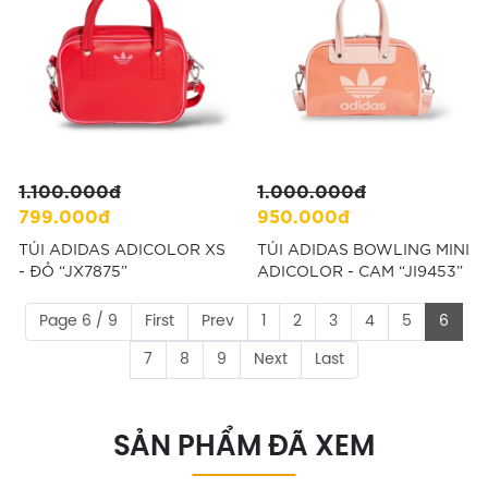
1.100.000đ
1.000.000đ
799.000đ
950.000đ
TÚI ADIDAS ADICOLOR XS
TÚI ADIDAS BOWLING MINI
- ĐỎ “JX7875”
ADICOLOR - CAM “JI9453”
Page 6 / 9
First
Prev
1
2
3
4
5
6
7
8
9
Next
Last
SẢN PHẨM ĐÃ XEM