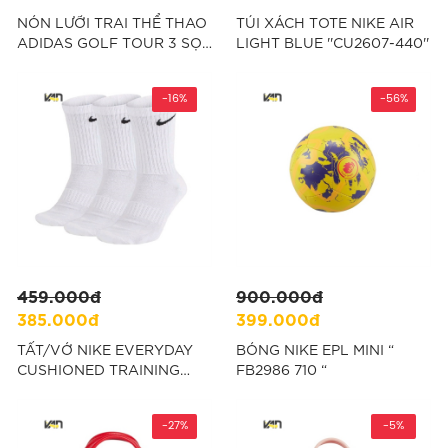
NÓN LƯỠI TRAI THỂ THAO
TÚI XÁCH TOTE NIKE AIR
ADIDAS GOLF TOUR 3 SỌC
LIGHT BLUE ''CU2607-440''
- ĐEN "JD7087"
-16%
-56%
459.000đ
900.000đ
385.000đ
399.000đ
TẤT/VỚ NIKE EVERYDAY
BÓNG NIKE EPL MINI “
CUSHIONED TRAINING
FB2986 710 “
CREW SOCKS ( 3 PAIRS ) -
TRẮNG " SX7664-100 "
-27%
-5%