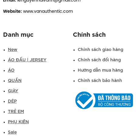
Email:
lenguyenhaivann@gmail.com
Website:
www.vanauthentic.com
Danh mục
Chính sách
New
Chính sách giao hàng
ÁO ĐẤU | JERSEY
Chính sách đổi hàng
ÁO
Hướng dẫn mua hàng
QUẦN
Chính sách bảo hành
GIÀY
DÉP
TRẺ EM
PHỤ KIỆN
Sale