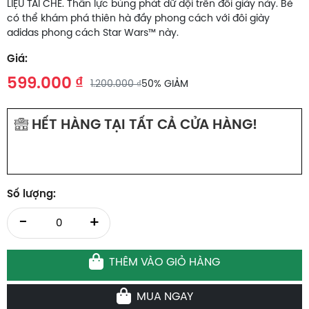
LIỆU TÁI CHẾ. Thần lực bùng phát dữ dội trên đôi giày này. Bé
có thể khám phá thiên hà đầy phong cách với đôi giày
adidas phong cách Star Wars™ này.
Giá:
599.000 ₫
1.200.000 ₫
50% GIẢM
HẾT HÀNG TẠI TẤT CẢ CỬA HÀNG!
0
Số lượng:
-
+
THÊM VÀO GIỎ HÀNG
MUA NGAY