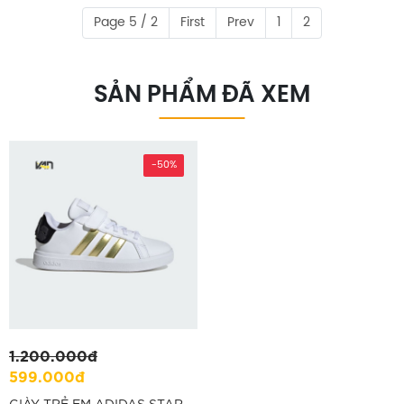
Page 5 / 2
First
Prev
1
2
SẢN PHẨM ĐÃ XEM
-50%
1.200.000đ
599.000đ
GIÀY TRẺ EM ADIDAS STAR