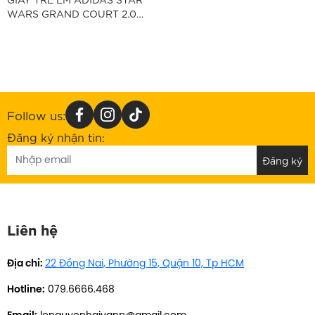
WARS GRAND COURT 2.0
"IH8035"
Follow us:
Đăng ký nhận tin:
Liên hệ
Địa chỉ:
22 Đồng Nai, Phường 15, Quận 10, Tp HCM
Hotline:
079.6666.468