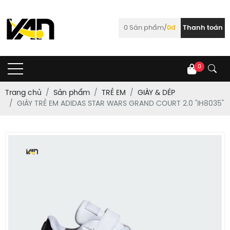
0
Sản phẩm/
0đ
Thanh toán
0
Trang chủ
Sản phẩm
TRẺ EM
GIÀY & DÉP
GIÀY TRẺ EM ADIDAS STAR WARS GRAND COURT 2.0 "IH8035"