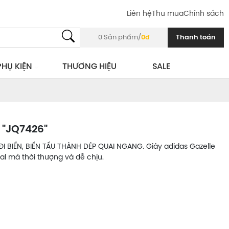
Liên hệ
Thu mua
Chính sách
0
Sản phẩm/
0đ
Thanh toán
PHỤ KIỆN
THƯƠNG HIỆU
SALE
 "JQ7426"
I BIỂN, BIẾN TẤU THÀNH DÉP QUAI NGANG. Giày adidas Gazelle
al mà thời thượng và dễ chịu.