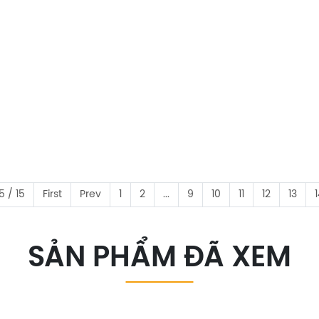
5 / 15
First
Prev
1
2
...
9
10
11
12
13
SẢN PHẨM ĐÃ XEM