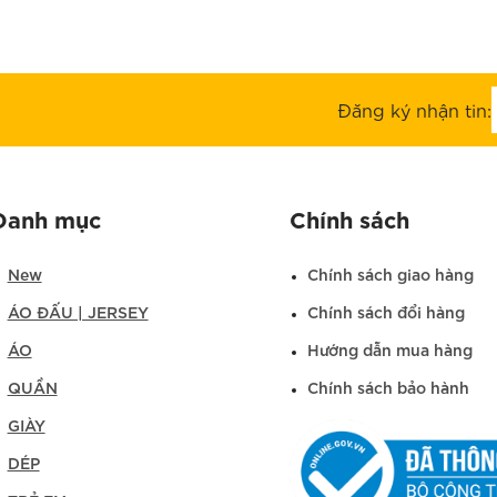
Đăng ký nhận tin:
Danh mục
Chính sách
New
Chính sách giao hàng
ÁO ĐẤU | JERSEY
Chính sách đổi hàng
ÁO
Hướng dẫn mua hàng
QUẦN
Chính sách bảo hành
GIÀY
DÉP