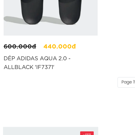
600.000đ
440.000đ
DÉP ADIDAS AQUA 2.0 -
ALLBLACK 'IF7371'
Page 1