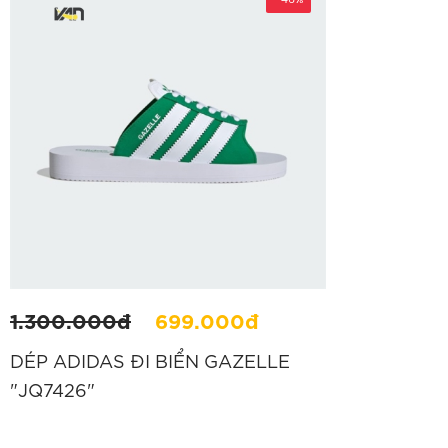
-46%
1.300.000đ
699.000đ
DÉP ADIDAS ĐI BIỂN GAZELLE
"JQ7426"