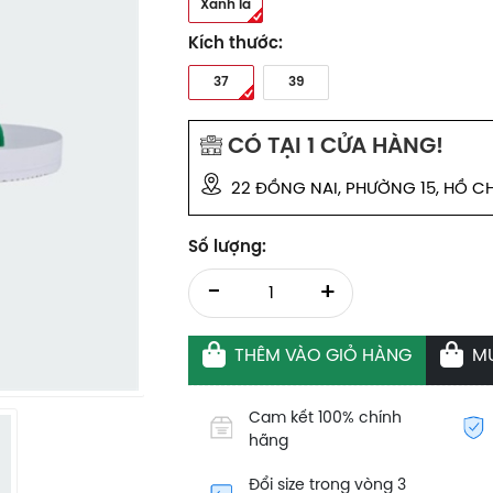
Xanh lá
Kích thước:
37
39
CÓ TẠI
1
CỬA HÀNG!
22 ĐỒNG NAI, PHƯỜNG 15, HỒ CH
Số lượng:
-
+
THÊM VÀO GIỎ HÀNG
M
Cam kết 100% chính
hãng
Đổi size trong vòng 3