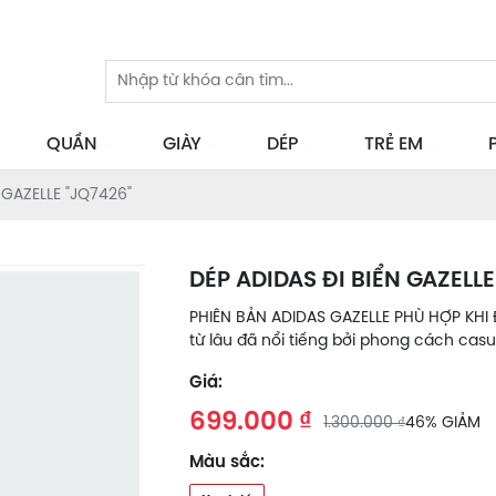
QUẦN
GIÀY
DÉP
TRẺ EM
 GAZELLE "JQ7426"
DÉP ADIDAS ĐI BIỂN GAZELLE
PHIÊN BẢN ADIDAS GAZELLE PHÙ HỢP KHI Đ
từ lâu đã nổi tiếng bởi phong cách casu
Giá:
699.000 ₫
1.300.000 ₫
46% GIẢM
Màu sắc: