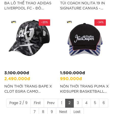
BA LÔ THỂ THAO ADIDAS
TÚI COACH NOLITA 19 IN
LIVERPOOL FC - ĐỎ
SIGNATURE CANVAS -
“JZ5881”
NÂU “CW426-IMQRX”
-20%
-34%
3.100.000đ
1.500.000đ
2.490.000đ
990.000đ
NÓN THỜI TRANG BAPE X
NÓN THỜI TRANG PUMA X
CLOT EGRA CAMO
KIDSUPER BASKETBALL
TRUCKER CAP - ĐEN
CAP - ĐEN “026601-02”
Page 2 / 9
First
Prev
1
2
3
4
5
6
7
8
9
Next
Last