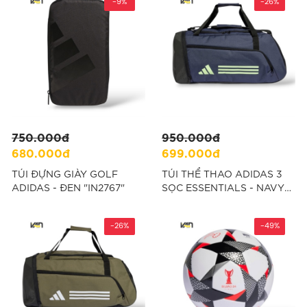
-9%
-26%
750.000đ
950.000đ
680.000đ
699.000đ
TÚI ĐỰNG GIÀY GOLF
TÚI THỂ THAO ADIDAS 3
ADIDAS - ĐEN "IN2767"
SỌC ESSENTIALS - NAVY
"IR9820"
-26%
-49%