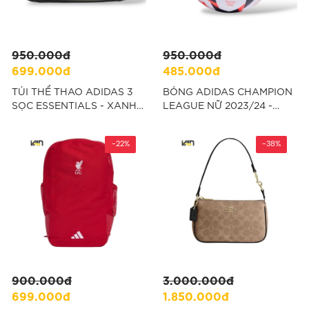
950.000đ
950.000đ
699.000đ
485.000đ
TÚI THỂ THAO ADIDAS 3
BÓNG ADIDAS CHAMPION
SỌC ESSENTIALS - XANH
LEAGUE NỮ 2023/24 -
RÊU "IZ1918"
TRẮNG "IN7017"
-22%
-38%
900.000đ
3.000.000đ
699.000đ
1.850.000đ