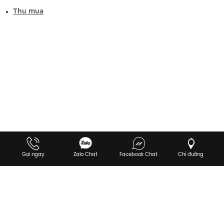
Thu mua
Gọi ngay
Zalo Chat
Facebook Chat
Chỉ đường
Copyright ©
VAN - AUTHENTIC
. Designed by
Nina.vn